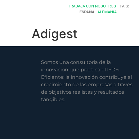
TRABAJA CON NOSOTROS
PAÍS:
ESPAÑA
|
ALEMANIA
Adigest
Somos una consultoría de la
innovación que practica el I+D+i
Eficiente: la innovación contribuye al
crecimiento de las empresas a través
de objetivos realistas y resultados
tangibles.