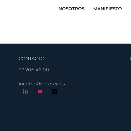
NOSOTROS
MANIFIESTO
CONTACTO
93 206 46 00
incotec@incotec.es