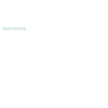
SERVICIOS
Servicio de
aceleración
de startups
que
convierte
innovación
en negocio