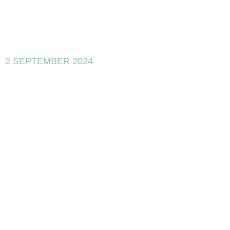
2 SEPTEMBER 2024
Qué
inversiones se
consideran
I+D+i en
España