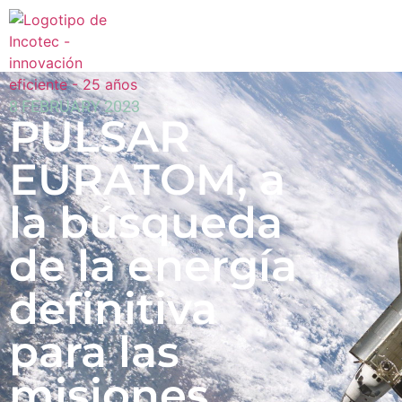
8 FEBRUARY 2023
PULSAR
EURATOM, a
la búsqueda
de la energía
definitiva
para las
misiones