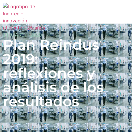
11 MARCH 2020
Plan Reindus
2019:
reflexiones y
análisis de los
resultados