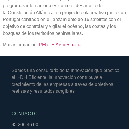
programas internacionales como el desarrollo de
la
Constelación Atlántica,
un proyecto colaborativo junto con
Portugal centrado en el lanzamiento de 16 satélites con el
objetivo de controlar y vigilar el océano, las costas y los
bosques de los territorios peninsulares.
Más información:
PERTE Aeroespacial
Somos una consultoría de la innovación que practica
el I+D+i Eficiente: la innovación contribuye al
crecimiento de las empresas a través de objetivos
realistas y resultados tangibles.
CONTACTO
93 206 46 00