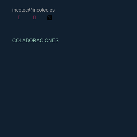
incotec@incotec.es
COLABORACIONES