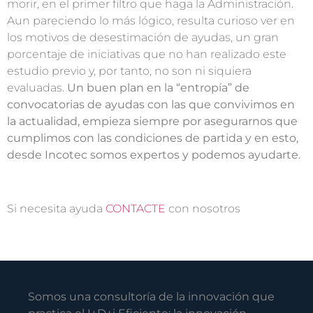
morir, en el primer filtro que haga la Administración.
Aun pareciendo lo más lógico, resulta curioso ver en
los motivos de desestimación de ayudas, un gran
porcentaje de iniciativas que no han realizado este
estudio previo y, por tanto, no son ni siquiera
evaluadas.
Un buen plan en la “entropía” de
convocatorias de ayudas con las que convivimos en
la actualidad, empieza siempre por asegurarnos que
cumplimos con las condiciones de partida y en esto,
desde Incotec somos expertos y podemos ayudarte.
Si necesita ayuda
CONTACTE
con nosotros
Somos una consultoría de la innovación que