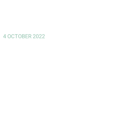
4 OCTOBER 2022
Pago a
proveedores
en plazo para
poder recibir
ayudas