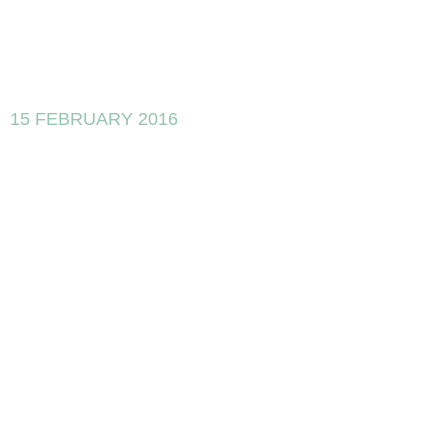
15 FEBRUARY 2016
Nueva
Convocatoria
INVEST IN
SPAIN 2016