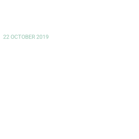
22 OCTOBER 2019
INCOTEC
participa en
la reunión de
lanzamiento
del proyecto
europeo
COGNIPLANT