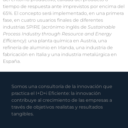
tiempo de respuesta ante imprevistos por encima del
65%. El concepto será implementado, en una primera
fase, en cuatro usuarios finales de diferentes
industrias SPIRE (acrónimo inglés de
Sustainable
Process Industry through Resource and Energy
Efficiency
): una planta química en Austria, una
refinería de aluminio en Irlanda, una industria de
fabricación en Italia y una industria metalúrgica en
España.
Somos una consultoría de la innovación que
practica el I+D+i Eficiente: la innovación
contribuye al crecimiento de las empresas a
través de objetivos realistas y resultados
tangibles.