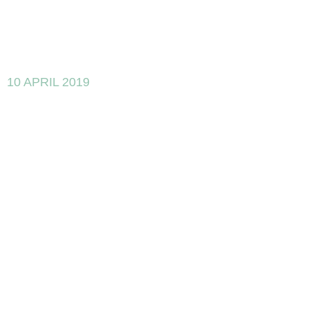
10 APRIL 2019
Próxima
jornada el 21
de mayo sobre
las ventajas
para el
desarrollo de
actividades de