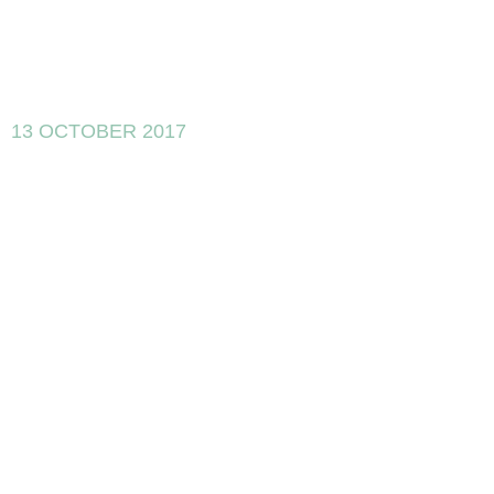
13 OCTOBER 2017
Jornada 19/10
en ACCIÓ:
“Los activos
intangibles, el
valor secreto
de las
empresas”