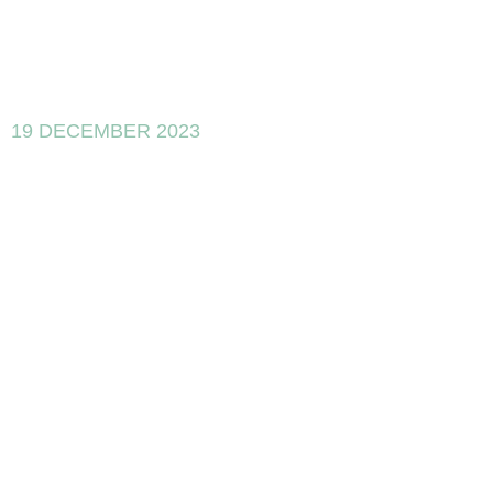
19 DECEMBER 2023
La innovación
sostenible
puede ser el
futuro de la
I+D