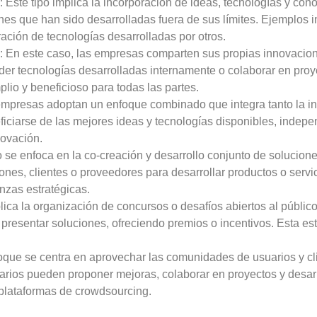
: Este tipo implica la incorporación de ideas, tecnologías y con
 que han sido desarrolladas fuera de sus límites. Ejemplos in
ración de tecnologías desarrolladas por otros.
: En este caso, las empresas comparten sus propias innovacion
nder tecnologías desarrolladas internamente o colaborar en proy
io y beneficioso para todas las partes.
empresas adoptan un enfoque combinado que integra tanto la 
eficiarse de las mejores ideas y tecnologías disponibles, indep
novación.
po se enfoca en la co-creación y desarrollo conjunto de solucio
ones, clientes o proveedores para desarrollar productos o serv
anzas estratégicas.
plica la organización de concursos o desafíos abiertos al públic
presentar soluciones, ofreciendo premios o incentivos. Esta e
foque se centra en aprovechar las comunidades de usuarios y cl
rios pueden proponer mejoras, colaborar en proyectos y desar
plataformas de crowdsourcing.