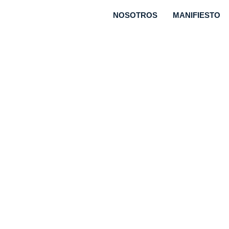
NOSOTROS
MANIFIESTO
 la innovación
 las empresas