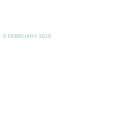
5 FEBRUARY 2019
INCOTEC,
nuevo socio
protector de
EXECyL