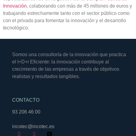
Innovación
, colaborando con más de 45 millones de euros y
trabajando estrechamente tanto con el
sector público
como
con el
privado
para fomentar la innovación y el desarrollo
tecnológico.
Somos una consultoría de la innovación que practica
el I+D+i Eficiente: la innovación contribuye al
crecimiento de las empresas a través de objetivos
realistas y resultados tangibles.
CONTACTO
93 206 46 00
incotec@incotec.es