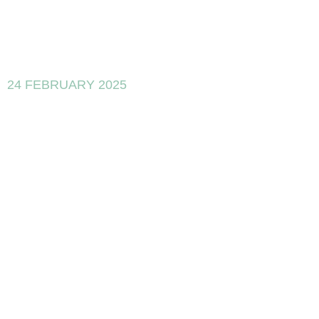
24 FEBRUARY 2025
INCOTEC y
Boeing: Un
Caso de Éxito
en Innovación
Aérea y
Seguridad