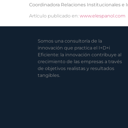
Coordinadora Relaciones Institucionales e 
Artículo publicado en:
www.elespanol.com
Somos una consultoría de la
innovación que practica el I+D+i
Eficiente: la innovación contribuye al
crecimiento de las empresas a través
de objetivos realistas y resultados
tangibles.