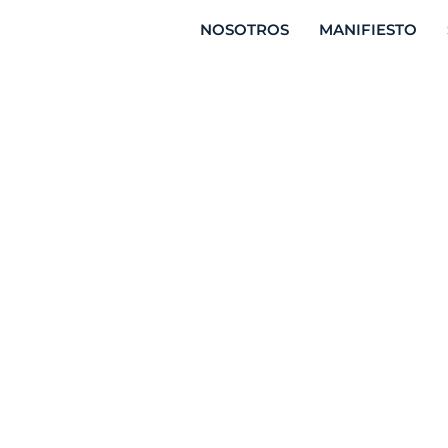
NOSOTROS
MANIFIESTO
 gran obstácu
ymes en los