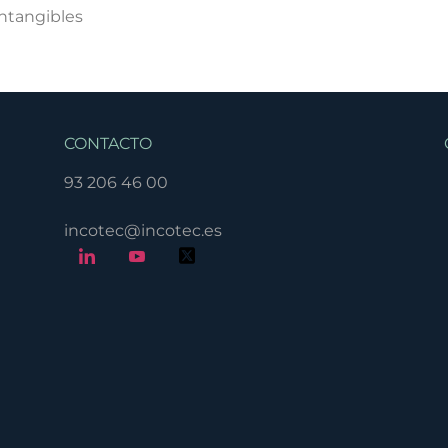
Intangibles
CONTACTO
93 206 46 00
incotec@incotec.es