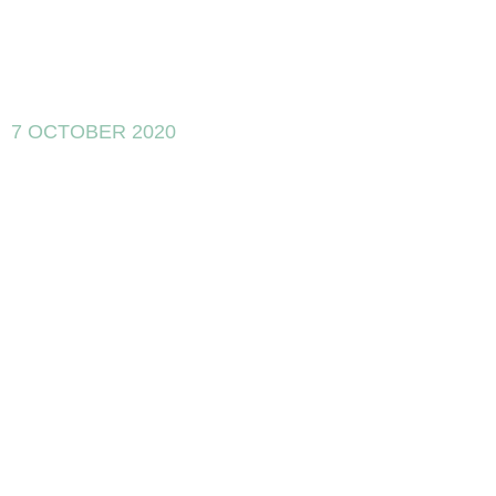
7 OCTOBER 2020
¿Exclusión de
propuestas
disruptivas
tecnológicamente
por ser
“empresa en
crisis”?