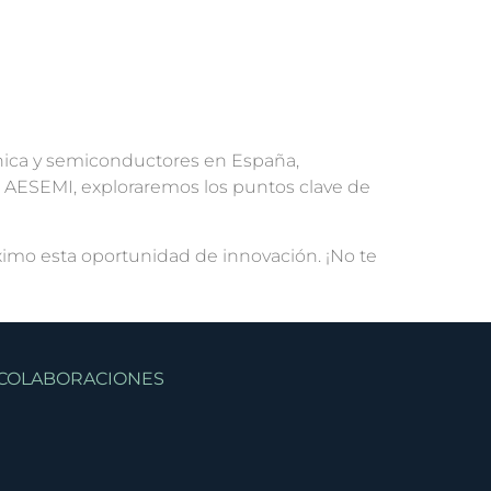
rónica y semiconductores en España,
a AESEMI, exploraremos los puntos clave de
imo esta oportunidad de innovación. ¡No te
COLABORACIONES