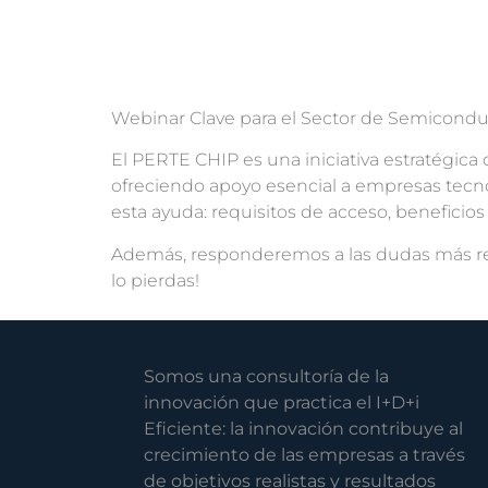
Webinar Clave para el Sector de Semicondu
El PERTE CHIP es una iniciativa estratégica 
ofreciendo apoyo esencial a empresas tecno
esta ayuda: requisitos de acceso, benefici
Además, responderemos a las dudas más rel
lo pierdas!
Somos una consultoría de la
innovación que practica el I+D+i
Eficiente: la innovación contribuye al
crecimiento de las empresas a través
de objetivos realistas y resultados