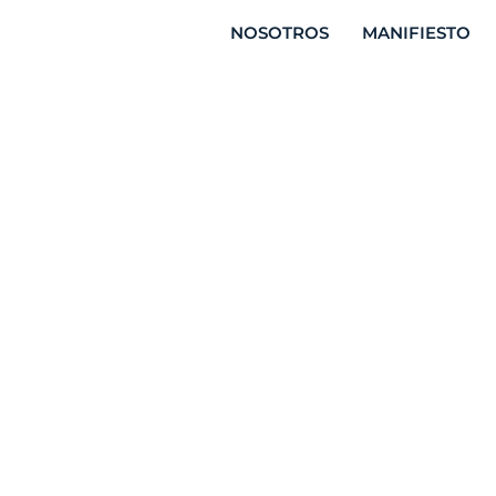
NOSOTROS
MANIFIESTO
: el impulso a
rónica y
ctores en