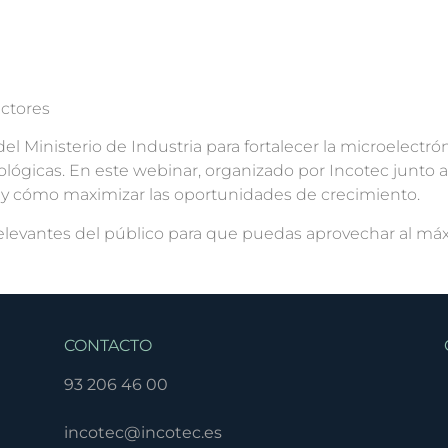
ctores
del Ministerio de Industria para fortalecer la microelect
lógicas. En este webinar, organizado por Incotec junto 
os y cómo maximizar las oportunidades de crecimiento.
evantes del público para que puedas aprovechar al máx
CONTACTO
93 206 46 00
incotec@incotec.es