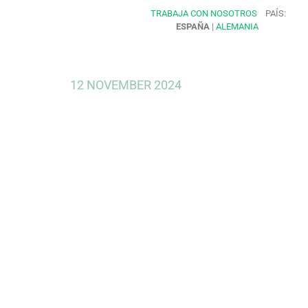
TRABAJA CON NOSOTROS
PAÍS:
ESPAÑA
|
ALEMANIA
12 NOVEMBER 2024
Perte Chip
microelect
semicondu
España