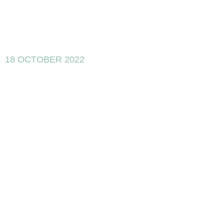
18 OCTOBER 2022
El cambio de
criterio con las
Deducciones
Fiscales por
I+D+I