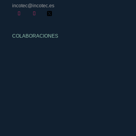
incotec@incotec.es
COLABORACIONES