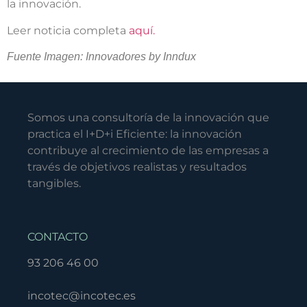
la innovación.
Leer noticia completa
aquí.
Fuente Imagen: Innovadores by Inndux
Somos una consultoría de la innovación que
practica el I+D+i Eficiente: la innovación
contribuye al crecimiento de las empresas a
través de objetivos realistas y resultados
tangibles.
CONTACTO
93 206 46 00
incotec@incotec.es