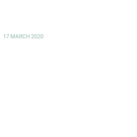
17 MARCH 2020
COVID-19:
medidas para
no perder un
año de
innovación
empresarial