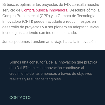
Si buscas optimizar tus proyectos de I+D, consulta nuestro
servicio de
Compra pública innovadora
. Descubre cómo la
Compra Precomercial (CPP) y la Compra de Tecnología
Innovadora (CPTI) pueden ayudarte a reducir riesgos en
desarrollo de proyectos y a ser pionero en adoptar nuevas
tecnologías, abriendo camino en el mercado.
Juntos podemos transformar tu viaje hacia la innovación.
Somos una consultoría de la innovación que practica
el I+D+i Eficiente: la innovación contribuye al
crecimiento de las empresas a través de objetivos
realistas y resultados tangibles.
CONTACTO