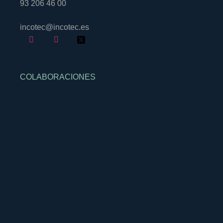
93 206 46 00
incotec@incotec.es
COLABORACIONES