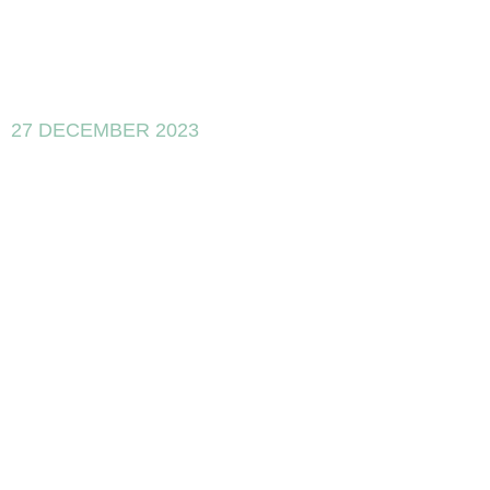
27 DECEMBER 2023
Cómo
gestionar la
innovación
empresarial