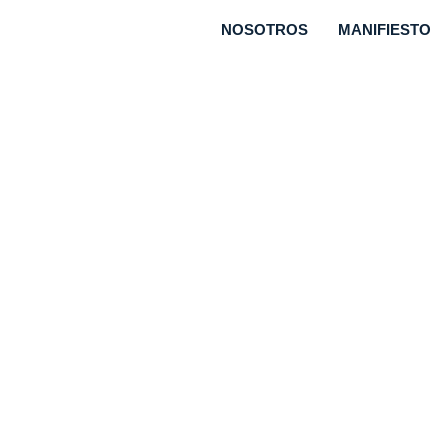
NOSOTROS
MANIFIESTO
 la política en
 2018