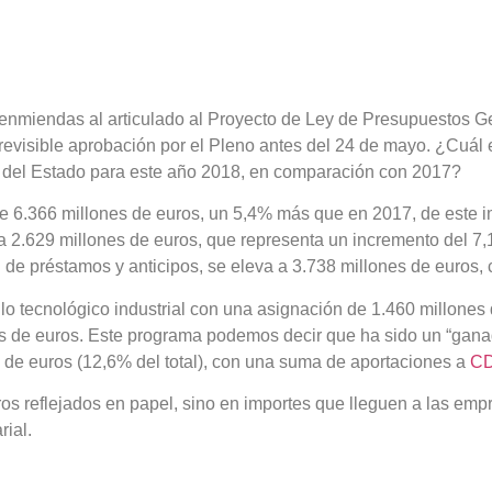
s enmiendas al articulado al Proyecto de Ley de Presupuestos G
visible aprobación por el Pleno antes del 24 de mayo. ¿Cuál es l
 del Estado para este año 2018, en comparación con 2017?
 de 6.366 millones de euros, un 5,4% más que en 2017, de este i
2.629 millones de euros, que representa un incremento del 7,1% 
 de préstamos y anticipos, se eleva a 3.738 millones de euros,
o tecnológico industrial con una asignación de 1.460 millones d
s de euros. Este programa podemos decir que ha sido un “ganad
es de euros (12,6% del total), con una suma de aportaciones a
CD
 reflejados en papel, sino en importes que lleguen a las empres
rial.