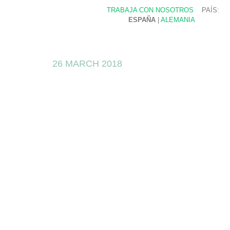
TRABAJA CON NOSOTROS
PAÍS:
ESPAÑA
|
ALEMANIA
26 MARCH 2018
El rumbo de
I+D+i para