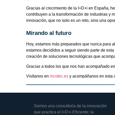
Gracias al crecimiento de la
I+D+i
en España, hem
contribuyen a la
transformación de industrias
y m
innovación
, que no solo es un reto, sino una
opo
Mirando al futuro
Hoy, estamos más preparados que nunca para afro
estamos decididos a seguir siendo parte de esta
creación de soluciones tecnológicas que acompa
Gracias a todos los que nos han acompañado en 
Visítanos en
incotec.es
y acompáñanos en esta c
Somos una consultoría de la innovación
que practica el I+D+i Eficiente: la