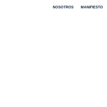
NOSOTROS
MANIFIESTO
 25 años: más
 más eficienci